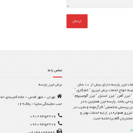
تماس با ما
مجموعه خدمات لیزر پارسه دارای بیش از ۱۰ سال
برش لیزر پارسه
سابقه در زمینه انواع خدمات برش لیزری ٬ خم کاری ٬
برش CNC ٬ لیزر آهن ٬ لیزر استیل ٬ لیزر آلومینیوم ٬
تهران - شهر قدس - جاده کمربندی اند
یزه می باشد. پارسه لیزر همچنین با در
جنب نمایندگی سایپا - پلاک169
اختیار داشتن پرسنلی متخصص٬ کارآزموده و مجرب در
یزری همواره در ارایه خدمات بهتر و
09129353276
مشتریان گام برداشته است.
09209353276
د
02146864649