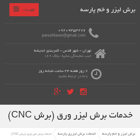
برش لیزر و خم پارسه
فهرست
09209353276
parsehlaser@gmail.com
تهران - شهر قدس - کمربندی اندیشه
جنب نمایندگی سایپا- پلاک 169
7 روز هفته 24 ساعت شبانه روز
با ما در ارتباط باشید
خدمات برش لیزر ورق (برش CNC)
برش لیزر و خم پارسه
خدمات برش لیزری پارسه
خدمات برش لیزر ورق (برش CNC)