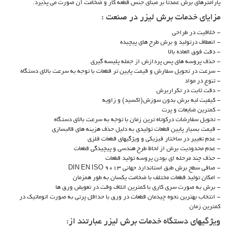
پارامترهای برش عمدتا بر مبنای جنس قطعه کار و ضخامت آن صورت می پذیرد.
مزایای خدمات برش لیزر در صنعت :
- خلاقیت در طراحی
- انعطاف درتولید و برش طرح های پیچیده
- دقت فوق العاده بالا
- حذف پروسه های پس پردازش از جمله پلیسه گیری
- سرعت در تحویل سفارش و قیمت پایین تر قطعات با توجه به سرعت بالای دستگاه
- تنوع در مواد
- دقت ثابت در تکراربرش
- کیفیت لبه برش بدون سوزش(اکسید) و زاویه
- کمترین ضایعات و پرت
- تحویل سفارشات درکوتاه ترین زمان با توجه به سرعت بالای دستگاه
- قیمت بسیار پایین قطعات تولیدی به دلیل حذف هزینه های قالبسازی
- عدم تغییر در ساختار فیزیکی و ویژگیهای قطعات فلزی
- عدم محدودیت برش از لحاظ طرح هندسی و پیچیدگی قطعات
- حذف چند مرحله ای بودن پروسه تولید قطعات
- صافی سطح برش طبق استاندارد جهانی DIN EN ISO 9013
- امکان تولید قطعات مختلف با ضخامت یکسان به طور همزمان
- برش به صورت سری کاری با کمترین اتلاف وقت در تعویض ورق ها
- انتخاب بهترین نحوه چیدمان قطعات در ورق با حداقل پرتی به صورت اتوماتیک در
کمترین زمان
ویژگیهای دستگاه خدمات برش لیزر عبارتند از: