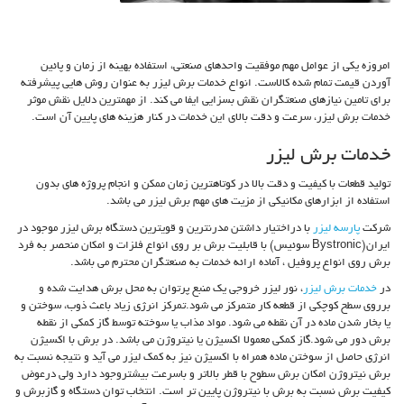
امروزه یکی از عوامل مهم موفقیت واحدهای صنعتی، استفاده بهینه از زمان و پائین
آوردن قیمت تمام شده کالاست. انواع خدمات برش لیزر به عنوان روش هایی پیشرفته
برای تامین نیازهای صنعتگران نقش بسزایی ایفا می کند. از مهمترین دلایل نقش موثر
خدمات برش لیزر، سرعت و دقت بالای این خدمات در کنار هزینه های پایین آن است.
خدمات برش لیزر
تولید قطعات با کیفیت و دقت بالا در کوتاهترین زمان ممکن و انجام پروژه های بدون
استفاده از ابزارهای مکانیکی از مزیت های مهم برش لیزر می باشد.
شرکت
پارسه لیزر
با دراختیار داشتن مدرنترین و قویترین دستگاه برش لیزر موجود در
ایران(Bystronic سوئیس) با قابلیت برش بر روی انواع فلزات و امکان منحصر به فرد
برش روی انواع پروفیل ، آماده ارائه خدمات به صنعتگران محترم می باشد.
در
خدمات برش لیزر
، نور لیزر خروجی یک منبع پرتوان به محل برش هدایت شده و
برروی سطح کوچکی از قطعه کار متمرکز می شود.تمرکز انرژی زیاد باعث ذوب، سوختن و
یا بخار شدن ماده در آن نقطه می شود. مواد مذاب یا سوخته توسط گاز کمکی از نقطه
برش دور می شود.گاز کمکی معمولا اکسیژن یا نیتروژن می باشد. در برش با اکسیژن
انرژی حاصل از سوختن ماده همراه با اکسیژن نیز به کمک لیزر می آید و نتیجه نسبت به
برش نیتروژن امکان برش سطوح با قطر بالاتر و باسرعت بیشتروجود دارد ولی درعوض
کیفیت برش نسبت به برش با نیتروژن پایین تر است. انتخاب توان دستگاه و گازبرش و