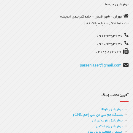
برش لیزر پارسه
تهران - شهر قدس - جاده کمربندی اندیشه
جنب نمایندگی سایپا - پلاک169
09129353276
09209353276
02146864649
parsehlaser@gmail.com
آخرین مطالب وبلاگ
برش لیزر فولاد
دستگاه خم سی ان سی (خم CNC)
برش لیزر غرب تهران
برش لیزری استیل
چیدمان قطعات برش لیزر