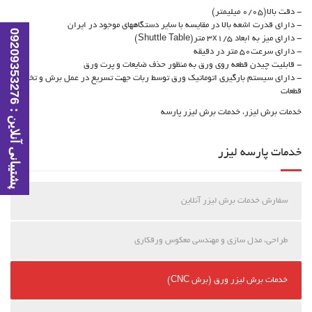
- دقت بالا(0/05 میلیمتر)
- دارای قدرت اشعه بالا در مقایسه با سایر دستگاههای موجود در ایران
پ
ش
ت
ی
ب
ا
ن
ی
آ
ن
ل
ا
ی
ن
:
0
9
2
0
9
3
5
3
2
7
- دارای میز به ابعاد 3x1/5 متر(Shuttle Table)
- دارای سرعت50 متر در دقیقه
- قابلیت چیدن قطعه روی ورق به منظور حذف ضایعات و پرت ورق
- دارای سیستم بارگیری اتوماتیک ورق توسط ربات جهت تسریع در عمل برش و تخلیه
قطعات
6
خدمات برش لیزر، خدمات برش لیزر پارسه
خدمات پارسه لیزر
سفارش خدمات برش لیزر آنلاین
طراحی، مدل سازی و مهندسی معکوس ورقکاری
خدمات برش لیزر ورق (برش CNC)