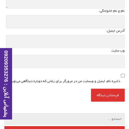
نام و نام خانوادگی
*
آدرس ایمیل
*
وب سایت
پ
ش
ت
ی
ب
ا
ن
ی
آ
ن
ل
ا
ی
ن
:
0
9
2
0
9
3
5
3
2
7
ذخیره نام، ایمیل و وبسایت من در مرورگر برای زمانی که دوباره دیدگاهی می‌نویسم.
6