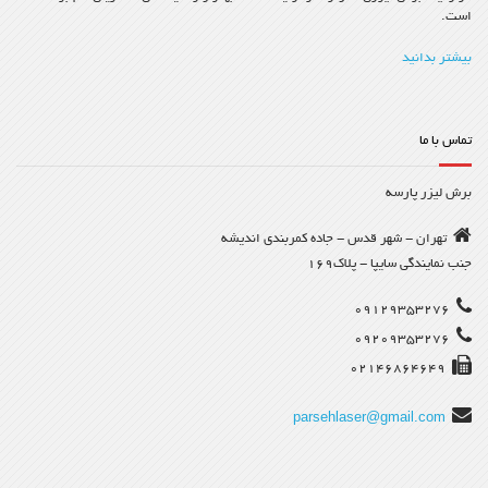
است.
بیشتر بدانید
تماس با ما
برش لیزر پارسه
تهران - شهر قدس - جاده کمربندی اندیشه
جنب نمایندگی سایپا - پلاک169
09129353276
09209353276
02146864649
parsehlaser@gmail.com