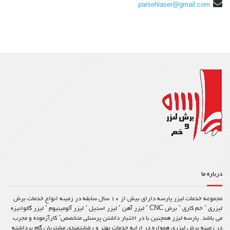
parsehlaser@gmail.com
درباره ما
مجموعه خدمات لیزر پارسه دارای بیش از ۱۰ سال سابقه در زمینه انواع خدمات برش
لیزری ٬ خم کاری ٬ برش CNC ٬ لیزر آهن ٬ لیزر استیل ٬ لیزر آلومینیوم ٬ لیزر گالوانیزه
می باشد. پارسه لیزر همچنین با در اختیار داشتن پرسنلی متخصص٬ کارآزموده و مجرب
در زمینه برش لیزری همواره در ارایه خدمات بهتر و رضایتمندی مشتریان گام برداشته