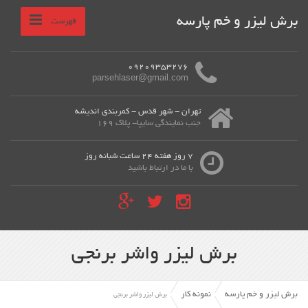
برش لیزر و خم پارسه
فهرست
09209353276
parsehlaser@gmail.com
تهران - شهر قدس - کمربندی اندیشه
جنب نمایندگی سایپا- پلاک 169
7 روز هفته 24 ساعت شبانه روز
با ما در ارتباط باشید
برش لیزر واشر برنجی
برش لیزر و خم پارسه
نمونه کار
برش لیزر واشر برنجی