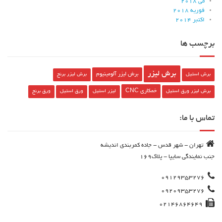
می 2018
فوریه 2018
اکتبر 2014
برچسب ها
برش لیزر
برش لیزر آلومینیوم
برش استیل
برش لیزر برنج
خمکاری CNC
برش لیزر ورق استیل
لیزر استیل
ورق استیل
ورق برنج
تماس با ما:
تهران - شهر قدس - جاده کمربندی اندیشه
جنب نمایندگی سایپا - پلاک169
09129353276
09209353276
02146864649